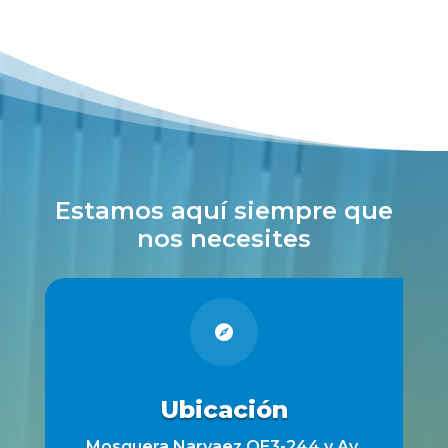
Estamos aquí siempre que
nos necesites

Ubicación
Mosquera Narvaez OE3-244 y Av.