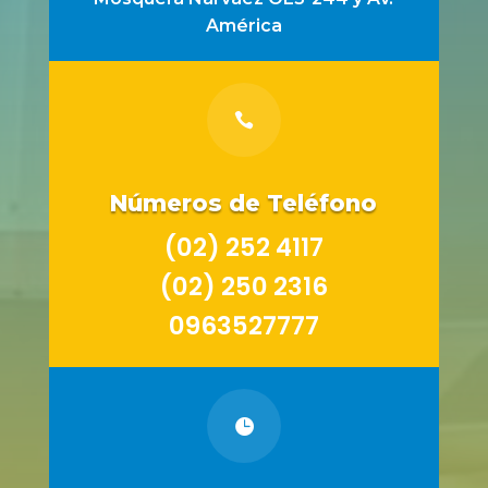
América

Números de Teléfono
(02) 252 4117
(02) 250 2316
0963527777
